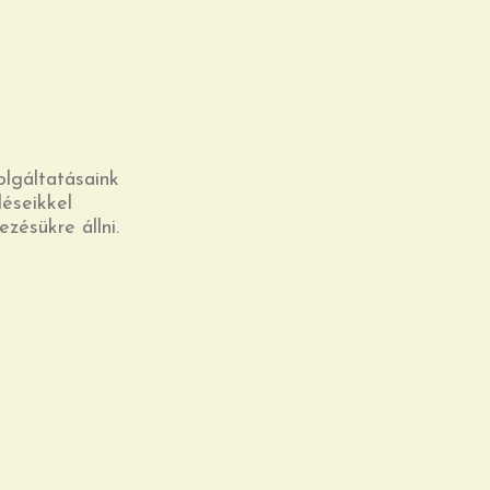
olgáltatásaink
éseikkel
zésükre állni.