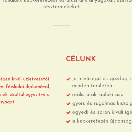
 vállalunk képkeretezést és árusítunk anyagokat, szers
késztermékeket.
CÉLUNK
jó minőségű és gazdag k
gen kívül üzletvezetői
minden területén
mi főiskolai diplomával,
reális árak kialakítása
nek, ezáltal egyesítve a
nyagot.
gyors és rugalmas kiszol
egyedi és soron kívüli ig
a képkeretezés újdonsá