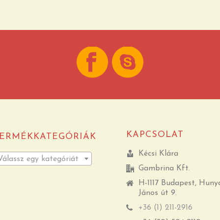
KAPCSOLAT
ERMÉKKATEGÓRIÁK
Kécsi Klára
Válassz egy kategóriát
Gambrina Kft.
H-1117 Budapest, Huny
János út 9.
+36 (1) 211-2916