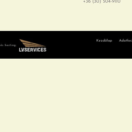
+36 (30) 504-9110
Kezdőlap
Adatkez
 és hosting: