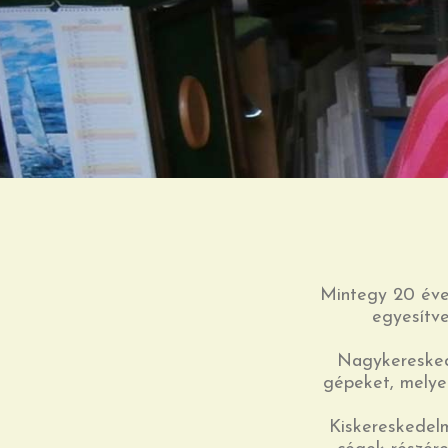
Mintegy 20 éve 
egyesítve
Nagykereskede
gépeket, melye
Kiskereskedelm