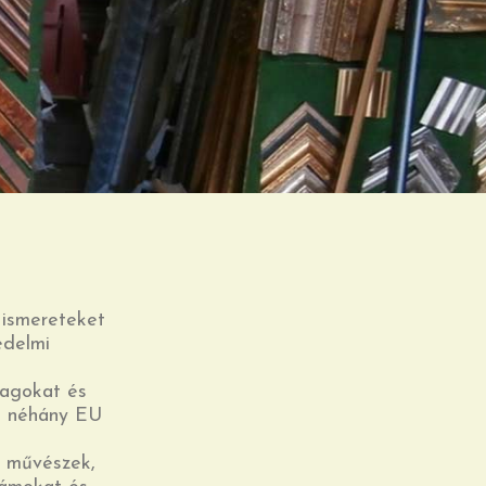
 ismereteket
edelmi
yagokat és
 s néhány EU
i művészek,