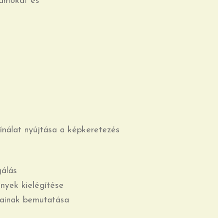
zámokat és
ínálat nyújtása a képkeretezés
gálás
ények kielégítése
gainak bemutatása