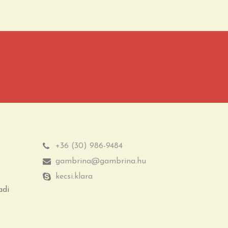
+36 (30) 986-9484
gambrina@gambrina.hu
kecsi.klara
adi