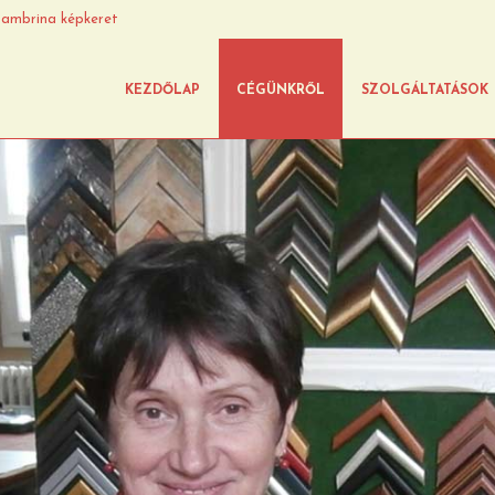
ambrina képkeret
KEZDŐLAP
CÉGÜNKRŐL
SZOLGÁLTATÁSOK