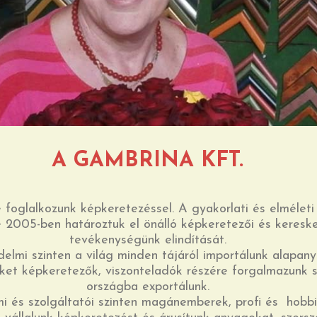
A GAMBRINA KFT.
foglalkozunk képkeretezéssel. A gyakorlati és elméleti
 2005-ben határoztuk el önálló képkeretezői és keresk
tevékenységünk elindítását.
lmi szinten a világ minden tájáról importálunk alapan
ket képkeretezők, viszonteladók részére forgalmazunk
országba exportálunk.
i és szolgáltatói szinten magánemberek, profi és hobb