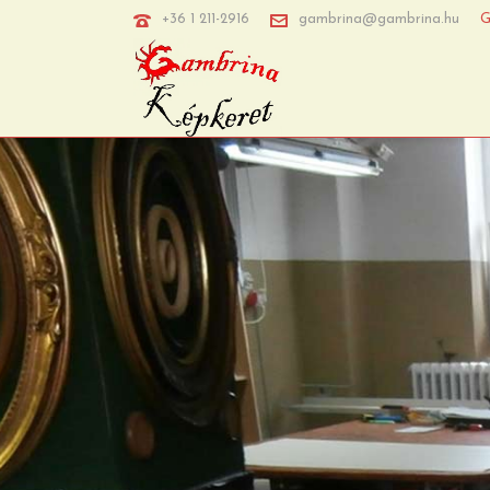
+36 1 211-2916
gambrina@gambrina.hu
G