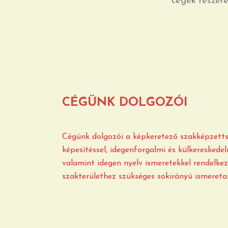
cégek részére
CÉGÜNK DOLGOZÓI
Cégünk dolgozói a képkeretező szakképzettsé
képesítéssel, idegenforgalmi és külkereskedel
valamint idegen nyelv ismeretekkel rendelkez
szakterülethez szükséges sokirányú ismereta