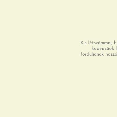
Kis létszámmal, h
kedvezőek l
forduljanak hozzá