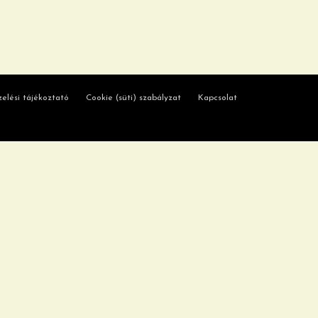
elési tájékoztató
Cookie (süti) szabályzat
Kapcsolat