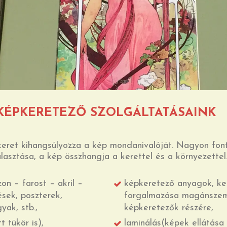
KÉPKERETEZŐ SZOLGÁLTATÁSAINK
keret kihangsúlyozza a kép mondanivalóját. Nagyon fonto
álasztása, a kép összhangja a kerettel és a környezettel
on – farost – akril –
képkeretező anyagok, ke
sek, poszterek,
forgalmazása magánszemé
yak, stb.,
képkeretezők részére,
 tükör is),
laminálás(képek ellátása 