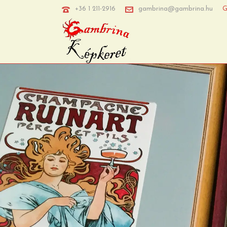
+36 1 211-2916
gambrina@gambrina.hu
G