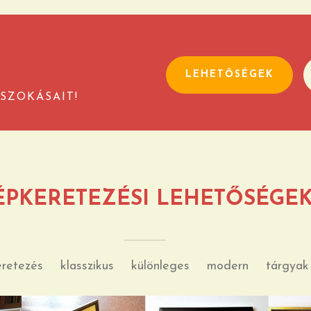
LEHETŐSÉGEK
SZOKÁSAIT!
ÉPKERETEZÉSI LEHETŐSÉGE
eretezés
klasszikus
különleges
modern
tárgyak