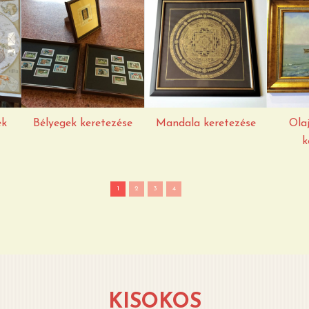
Bélyegek
Mandala
Olaj
keretezése
keretezése
ke
ek
Bélyegek keretezése
Mandala keretezése
Ola
k
1
2
3
4
KISOKOS