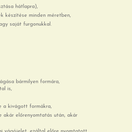
ztása hátlapra),
ek készítése minden méretben,
agy saját furgonukkal.
gása bármilyen formára,
al is,
e a kivágott formákra,
e akár előrenyomtatás után, akár
i vágójelet, ezáltal előre nyomtatott