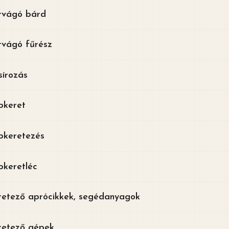
rvágó bárd
rvágó fűrész
sírozás
pkeret
pkeretezés
pkeretléc
retező aprócikkek, segédanyagok
retező gépek