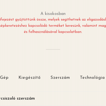
A kisokosban
fejezést gyűjtöttünk össze, melyek segíthetnek az eligazodásb
 képkeretezéshez kapcsolódó terméket keresünk, valamint ma
és felhasználásával kapcsolatban.
Gép
Kiegészítő
Szerszám
Technológia
csiszoló szerszám