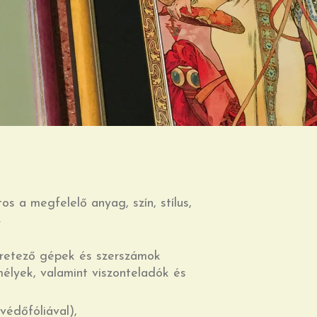
s a megfelelő anyag, szín, stílus,
.
retező gépek és szerszámok
lyek, valamint viszonteladók és
védőfóliával),