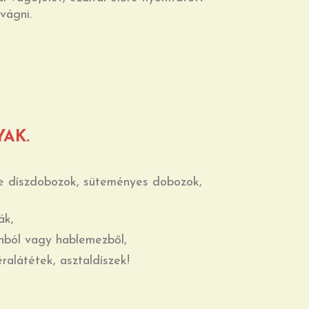
vágni.
AK.
e díszdobozok, süteményes dobozok,
ák,
tonból vagy hablemezből,
ralátétek, asztaldíszek!