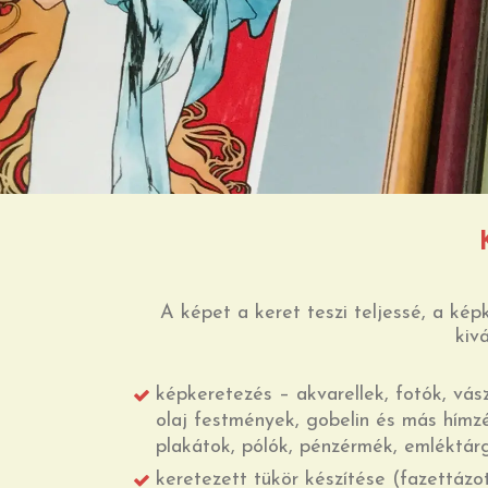
A képet a keret teszi teljessé, a kép
kiv
képkeretezés – akvarellek, fotók, vász
olaj festmények, gobelin és más hímzé
plakátok, pólók, pénzérmék, emléktárg
keretezett tükör készítése (fazettázott