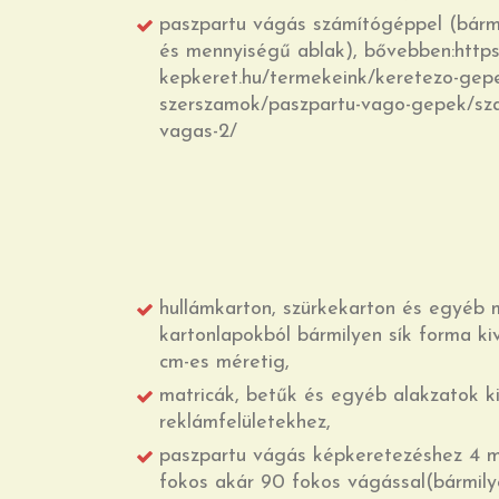
paszpartu vágás számítógéppel (bárm
és mennyiségű ablak), bővebben:http
kepkeret.hu/termekeink/keretezo-gep
szerszamok/paszpartu-vago-gepek/sz
vagas-2/
hullámkarton, szürkekarton és egyéb
kartonlapokból bármilyen sík forma k
cm-es méretig,
matricák, betűk és egyéb alakzatok k
reklámfelületekhez,
paszpartu vágás képkeretezéshez 4 
fokos akár 90 fokos vágással(bármily