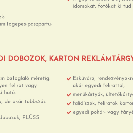
idomokat, fotókat ki tud 
ek-
amitogepes-paszpartu-
DI DOBOZOK, KARTON REKLÁMTÁRGY
m befoglaló méretig.
Esküvőre, rendezvényekr
yen felirat vagy
akár egyedi felirattal,
ítható.
menükártyák, ültetőkárty
k, de akár többszáz
falidíszek, feliratok kar
egyedi pohár- vagy tányé
t dobozok, PLÜSS