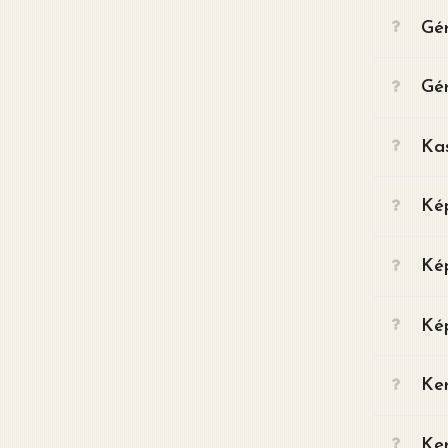
Gé
Gé
Ka
Ké
Ké
Ké
Ke
Ke