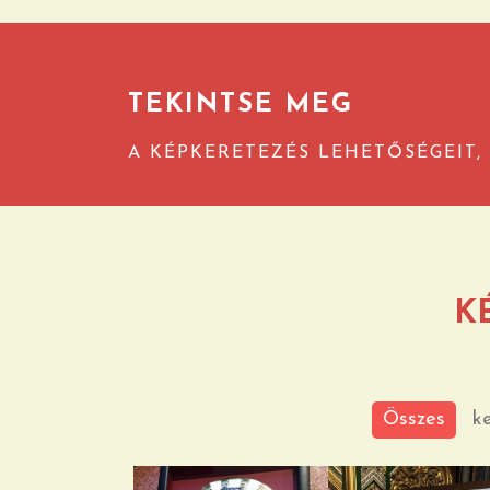
TEKINTSE MEG
A KÉPKERETEZÉS LEHETŐSÉGEIT, 
K
Összes
k