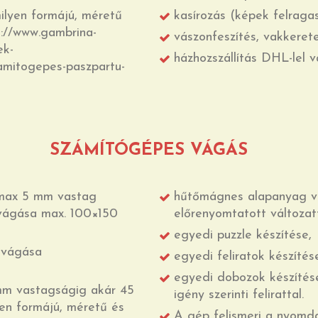
ilyen formájú, méretű
kasírozás (képek felragas
s://www.gambrina-
vászonfeszítés, vakkeret
ek-
házhozszállítás DHL-lel v
amitogepes-paszpartu-
SZÁMÍTÓGÉPES VÁGÁS
 max 5 mm vastag
hűtőmágnes alapanyag vá
ivágása max. 100×150
előrenyomtatott változatt
egyedi puzzle készítése,
ivágása
egyedi feliratok készítés
egyedi dobozok készítés
mm vastagságig akár 45
igény szerinti felirattal.
en formájú, méretű és
A gép felismeri a nyomda