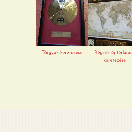
Régi és új
Tárgyak
térképek
keretezése
keretezése
Tárgyak keretezése
Régi és új térkép
keretezése