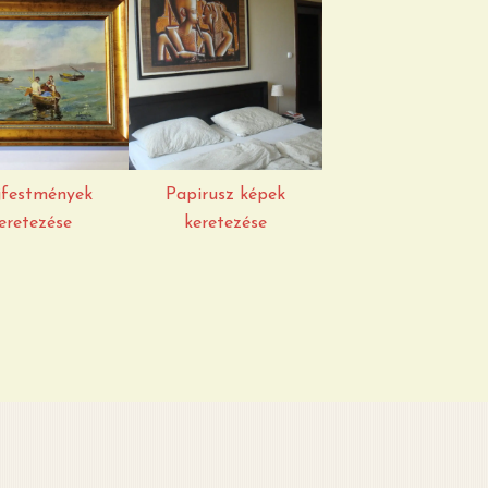
festmények
Papirusz képek
Akvarellek
retezése
keretezése
keretezés
jfestmények
Papirusz képek
Akvarellek kerete
eretezése
keretezése