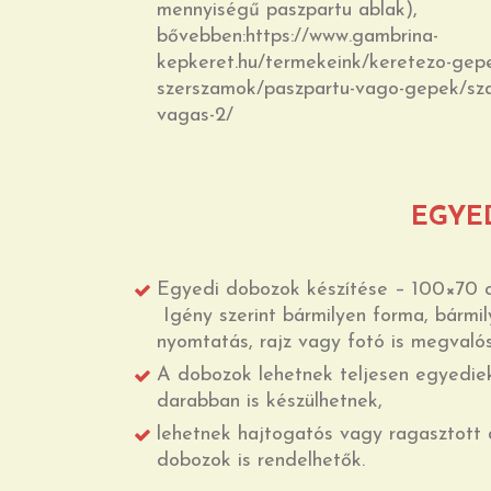
mennyiségű paszpartu ablak),
bővebben:https://www.gambrina-
kepkeret.hu/termekeink/keretezo-gep
szerszamok/paszpartu-vago-gepek/sz
vagas-2/
EGYE
Egyedi dobozok készítése – 100×70 c
Igény szerint bármilyen forma, bármil
nyomtatás, rajz vagy fotó is megvalós
A dobozok lehetnek teljesen egyedie
darabban is készülhetnek,
lehetnek hajtogatós vagy ragasztot
dobozok is rendelhetők.