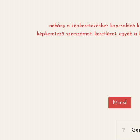
néhány a képkeretezéshez kapcsolódó ki
képkeretező szerszámot, keretlécet, egyéb a
Mind
Gér