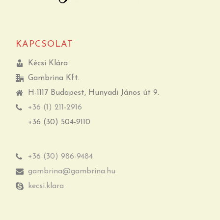
KAPCSOLAT
Kécsi Klára
Gambrina Kft.
H-1117 Budapest, Hunyadi János út 9.
+36 (1) 211-2916
+36 (30) 504-9110
+36 (30) 986-9484
gambrina@gambrina.hu
kecsi.klara