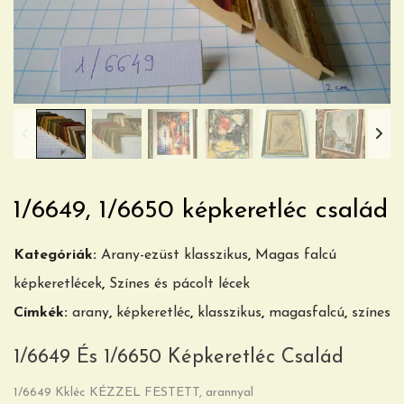
1/6649, 1/6650 képkeretléc család
Kategóriák:
Arany-ezüst klasszikus
,
Magas falcú
képkeretlécek
,
Színes és pácolt lécek
Címkék:
arany
,
képkeretléc
,
klasszikus
,
magasfalcú
,
színes
1/6649 És 1/6650 Képkeretléc Család
1/6649 Kkléc KÉZZEL FESTETT, arannyal