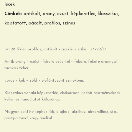
lécek
Címkék:
antikolt
,
arany
,
ezüst
,
képkeretléc
,
klasszikus
,
koptatott
,
pácolt
,
profilos
,
színes
5/528 Kkléc profilos, antikolt klasszikus stílus, 37×22/13
Antik arany – ezüst -fekete ezüsttel – fekete, fekete arannyal,
rücskös fehér,
vörös – kék – zöld – elefántcsont színekben.
Klasszikus vonalú képkeretléc, elsősorban kisebb festményeknek
kellemes hangulatot kölcsönöz.
Nagyon sokféle képhez illik, olajhoz, akrilhoz, akvarellhez, stb.,
paszpartuval vagy anélkül.