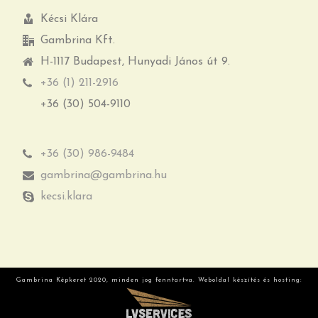
Kécsi Klára
Gambrina Kft.
H-1117 Budapest, Hunyadi János út 9.
+36 (1) 211-2916
+36 (30) 504-9110
+36 (30) 986-9484
gambrina@gambrina.hu
kecsi.klara
Gambrina Képkeret 2020, minden jog fenntartva. Weboldal készítés és hosting: