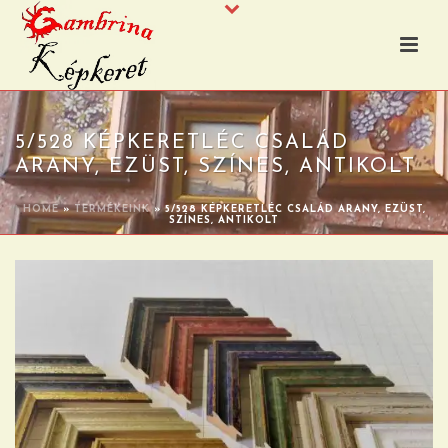
5/528 KÉPKERETLÉC CSALÁD
ARANY, EZÜST, SZÍNES, ANTIKOLT
HOME
»
TERMÉKEINK
»
5/528 KÉPKERETLÉC CSALÁD ARANY, EZÜST,
SZÍNES, ANTIKOLT