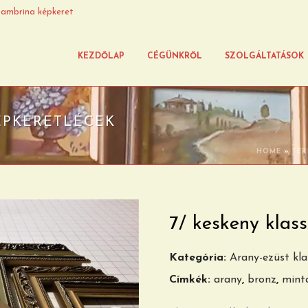
ambrina képkeret
KEZDŐLAP
CÉGÜNKRŐL
SZOLGÁLTATÁSOK
ÉPKERETLÉCEK
HOME
»
TER
7/ keskeny klass
Kategória:
Arany-ezüst kla
Címkék:
arany
,
bronz
,
mint