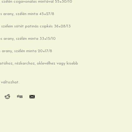
 szélén csigavonalas mintával 55×30/10
s arany, szélén minta 45×27/8
szélein sötét patinás csipkés 36×28/13
s arany, szélén minta 33×15/10
 arany, szélén minta 20×17/8
fotóhoz, rézkarchoz, oklevélhez vagy kisebb
 változhat.