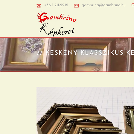
+36 1 211-2916
gambrina@gambrina.hu
G
7/ KESKENY KLASSZIKUS K