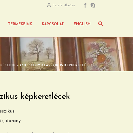
Bejelentkezés
TERMÉKEINK
KAPCSOLAT
ENGLISH
MÉKEINK
»
7/ KESKENY KLASSZIKUS KÉPKERETLÉCEK
zikus képkeretlécek
sszikus
ás
,
óarany