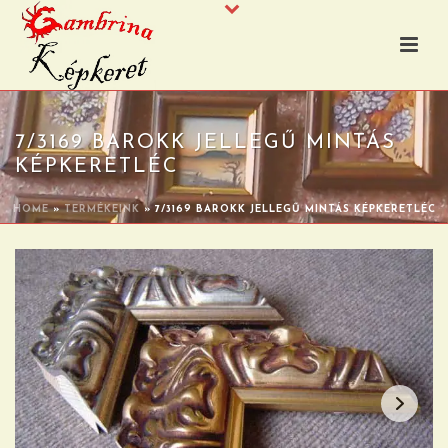
7/3169 BAROKK JELLEGŰ MINTÁS
KÉPKERETLÉC
HOME
»
TERMÉKEINK
»
7/3169 BAROKK JELLEGŰ MINTÁS KÉPKERETLÉC