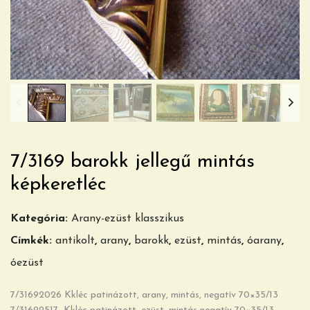
7/3169 barokk jellegű mintás
képkeretléc
Kategória:
Arany-ezüst klasszikus
Címkék:
antikolt
,
arany
,
barokk
,
ezüst
,
mintás
,
óarany
,
óezüst
7/31692026 Kkléc patinázott, arany, mintás, negatív 70×35/13