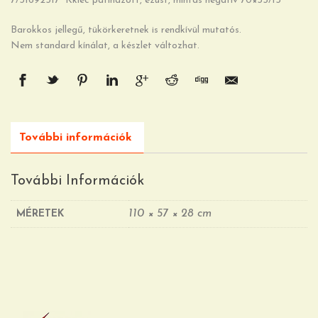
7/31692517 Kkléc patinázott, ezüst, mintás negatív 70×35/13
Barokkos jellegű, tükörkeretnek is rendkívül mutatós.
Nem standard kínálat, a készlet változhat.
További információk
További Információk
110 × 57 × 28 cm
MÉRETEK