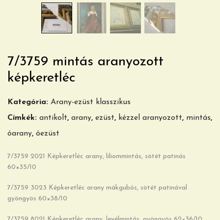
7/3759 mintás aranyozott
képkeretléc
Kategória:
Arany-ezüst klasszikus
Címkék:
antikolt
,
arany
,
ezüst
,
kézzel aranyozott
,
mintás
,
óarany
,
óezüst
7/3759 2021 Képkeretléc arany, liliommintás, sötét patinás
60×35/10
7/3759 3023 Képkeretléc arany mákgubós, sötét patinával
gyöngyös 60×38/10
7/3759 8021 Képkeretléc arany, levélmintás, gyöngyös 62×36/10