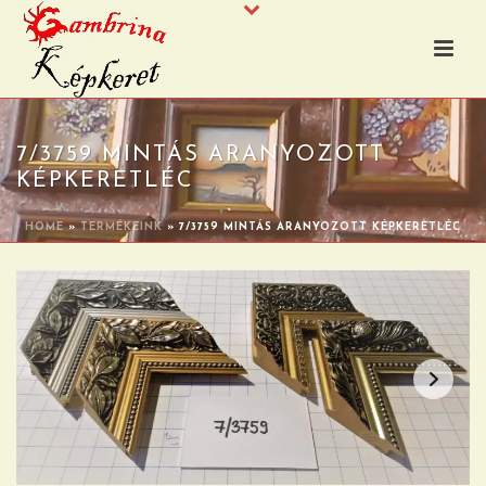
7/3759 MINTÁS ARANYOZOTT
KÉPKERETLÉC
HOME
»
TERMÉKEINK
»
7/3759 MINTÁS ARANYOZOTT KÉPKERETLÉC