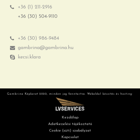
+36 (1) 211-2916
+36 (30) 504-9110
+36 (30) 986-9484
gambrina@gambrina.hu
kecsi.klara
Gambrina Képkeret 2020, minden jog fenntartva. Weboldal készítés és hosting:
Kezdőlap
Adatkezelési tájékoztató
Cookie (süti) szabályzat
Kapcsolat