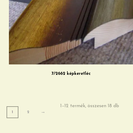
7/2662 képkeretléc
1–12 termék, összesen 18 db
→
1
2