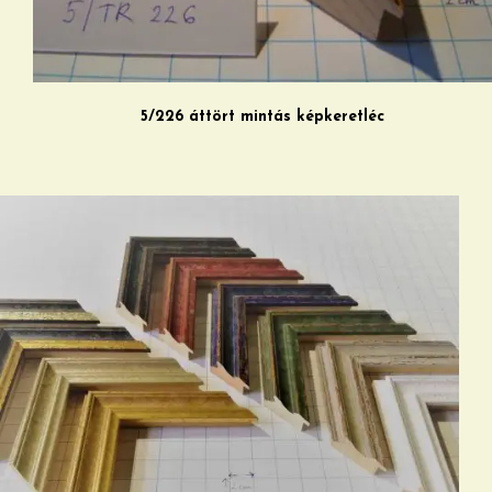
5/226 áttört mintás képkeretléc