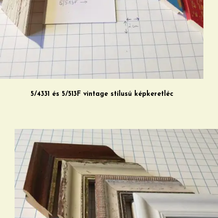
5/4331 és 5/513F vintage stílusú képkeretléc