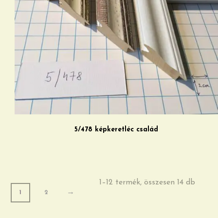
5/478 képkeretléc család
1–12 termék, összesen 14 db
→
1
2