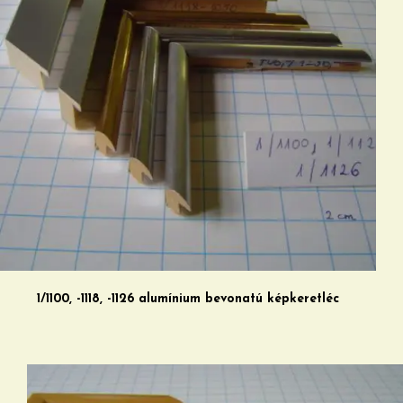
1/1100, -1118, -1126 alumínium bevonatú képkeretléc