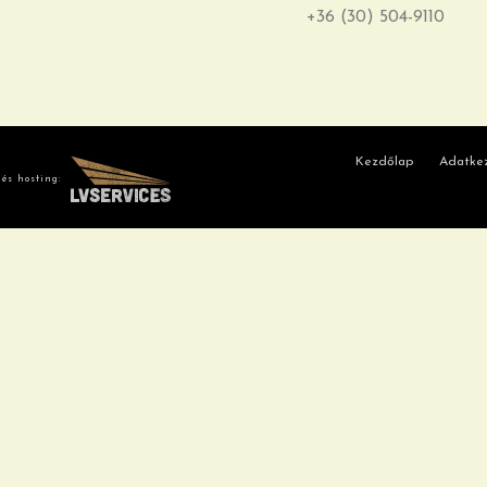
+36 (30) 504-9110
Kezdőlap
Adatkez
 és hosting: