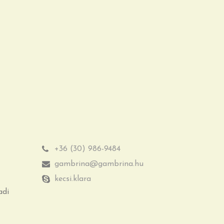
+36 (30) 986-9484
gambrina@gambrina.hu
kecsi.klara
adi