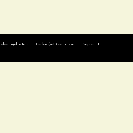
elési tájékoztató
Cookie (süti) szabályzat
Kapcsolat