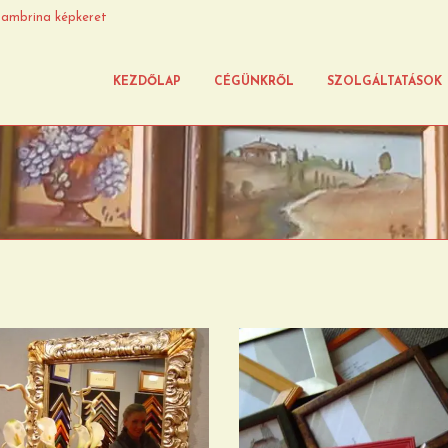
ambrina képkeret
KEZDŐLAP
CÉGÜNKRŐL
SZOLGÁLTATÁSOK