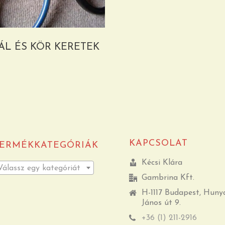
ÁL ÉS KÖR KERETEK
KAPCSOLAT
ERMÉKKATEGÓRIÁK
Kécsi Klára
Válassz egy kategóriát
Gambrina Kft.
H-1117 Budapest, Huny
János út 9.
+36 (1) 211-2916