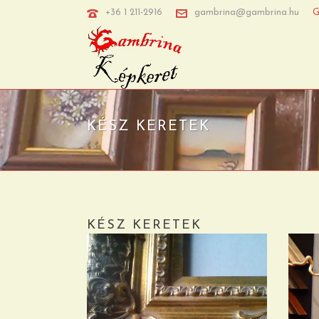
+36 1 211-2916
gambrina@gambrina.hu
G
KÉSZ KERETEK
KÉSZ KERETEK