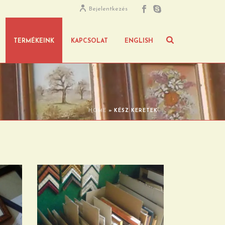
Bejelentkezés
TERMÉKEINK
KAPCSOLAT
ENGLISH
HOME
»
KÉSZ KERETEK